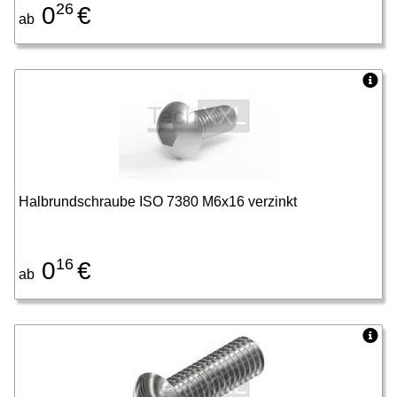
26
0
€
ab
Halbrundschraube ISO 7380 M6x16 verzinkt
16
0
€
ab