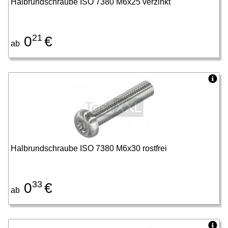
Halbrundschraube ISO 7380 M6x25 verzinkt
21
0
€
ab
Halbrundschraube ISO 7380 M6x30 rostfrei
33
0
€
ab