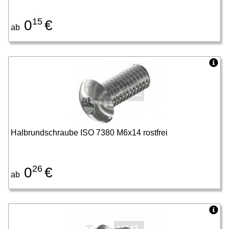
15
0
€
ab
Halbrundschraube ISO 7380 M6x14 rostfrei
26
0
€
ab