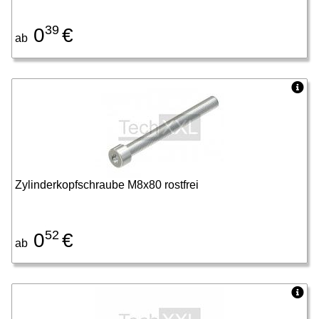
39
0
€
ab
Zylinderkopfschraube M8x80 rostfrei
52
0
€
ab