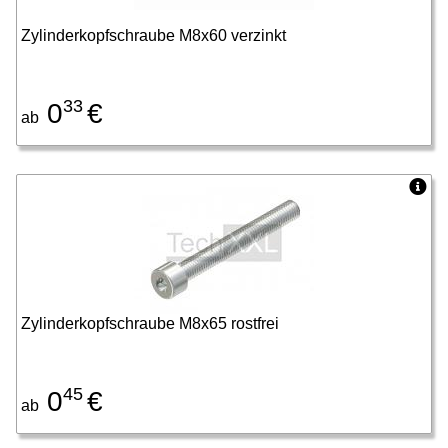
Zylinderkopfschraube M8x60 verzinkt
33
0
€
ab
Zylinderkopfschraube M8x65 rostfrei
45
0
€
ab