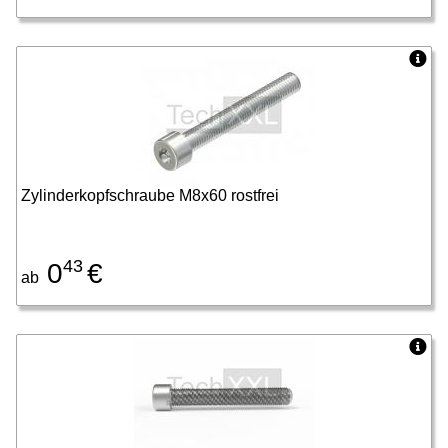
Zylinderkopfschraube M8x60 rostfrei
43
0
€
ab