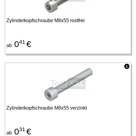
Zylinderkopfschraube M8x55 rostfrei
41
0
€
ab
Zylinderkopfschraube M8x55 verzinkt
31
0
€
ab