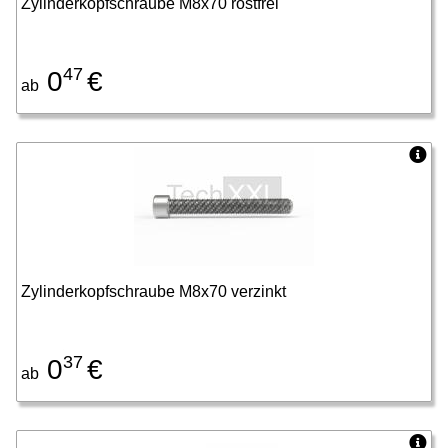
Zylinderkopfschraube M8x70 rostfrei
47
0
€
ab
Zylinderkopfschraube M8x70 verzinkt
37
0
€
ab