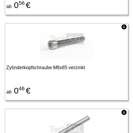
56
0
€
ab
Zylinderkopfschraube M8x85 verzinkt
46
0
€
ab