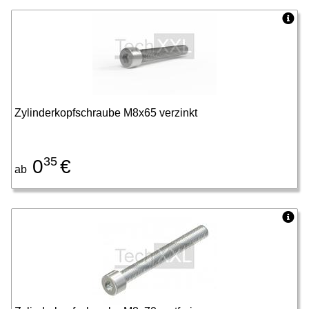
Zylinderkopfschraube M8x65 verzinkt
35
0
€
ab