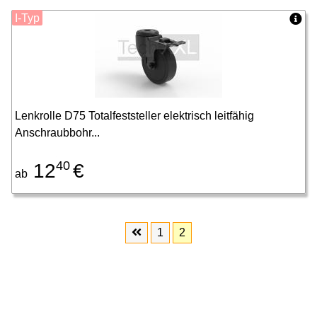
I-Typ
Lenkrolle D75 Totalfeststeller elektrisch leitfähig
Anschraubbohr...
40
12
€
ab
1
2