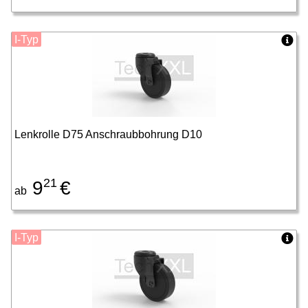
I-Typ
Lenkrolle D75 Anschraubbohrung D10
21
9
€
ab
I-Typ