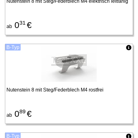
Nutenstein 8 mit Steg/Federblech M4 elektrisch leitfähig
31
0
€
ab
B-Typ
Nutenstein 8 mit Steg/Federblech M4 rostfrei
89
0
€
ab
B-Typ