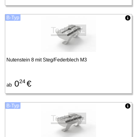
B-Typ
Nutenstein 8 mit Steg/Federblech M3
24
0
€
ab
B-Typ