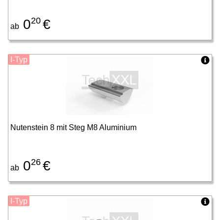
20
0
€
ab
I-Typ
Nutenstein 8 mit Steg M8 Aluminium
26
0
€
ab
I-Typ