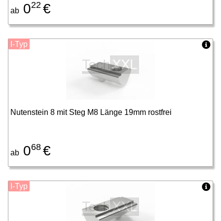
22
0
€
ab
I-Typ
Nutenstein 8 mit Steg M8 Länge 19mm rostfrei
68
0
€
ab
I-Typ