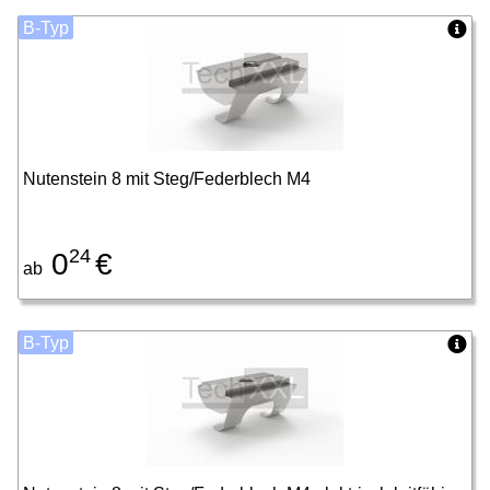
B-Typ
Nutenstein 8 mit Steg/Federblech M4
24
0
€
ab
B-Typ