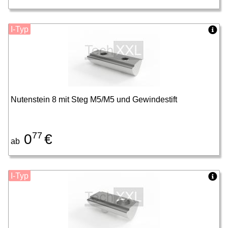
I-Typ
Nutenstein 8 mit Steg M5/M5 und Gewindestift
77
0
€
ab
I-Typ