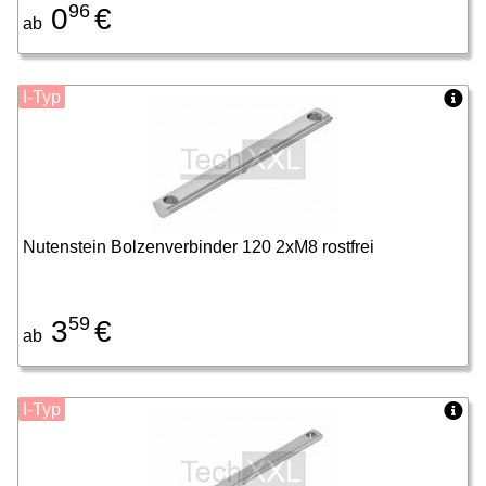
96
0
€
ab
I-Typ
Nutenstein Bolzenverbinder 120 2xM8 rostfrei
59
3
€
ab
I-Typ