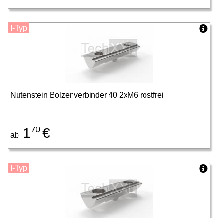
I-Typ
Nutenstein Bolzenverbinder 40 2xM6 rostfrei
70
1
€
ab
I-Typ