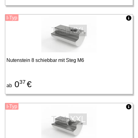
I-Typ
Nutenstein 8 schiebbar mit Steg M6
37
0
€
ab
I-Typ