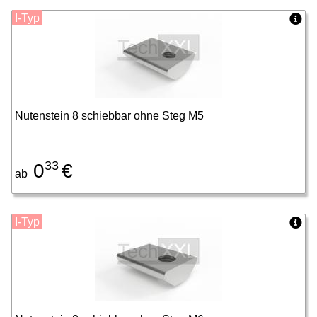
I-Typ
Nutenstein 8 schiebbar ohne Steg M5
33
0
€
ab
I-Typ