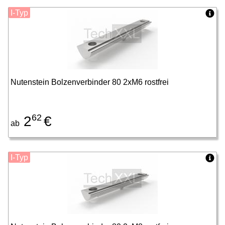
I-Typ
Nutenstein Bolzenverbinder 80 2xM6 rostfrei
62
2
€
ab
I-Typ