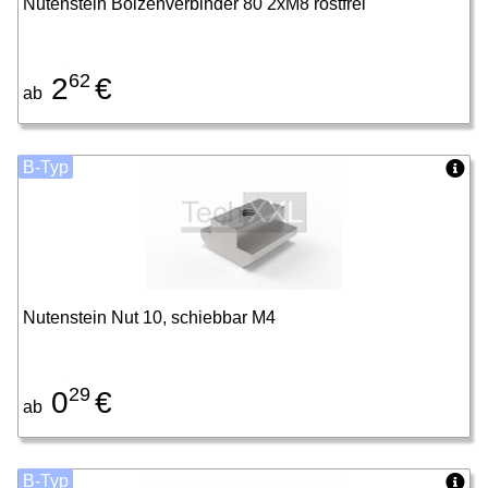
Nutenstein Bolzenverbinder 80 2xM8 rostfrei
62
2
€
ab
B-Typ
Nutenstein Nut 10, schiebbar M4
29
0
€
ab
B-Typ