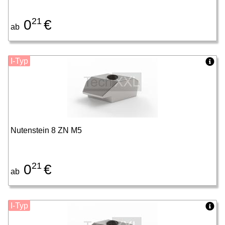
21
0
€
ab
I-Typ
Nutenstein 8 ZN M5
21
0
€
ab
I-Typ