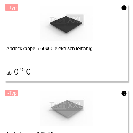
I-Typ
Abdeckkappe 6 60x60 elektrisch leitfähig
75
0
€
ab
I-Typ