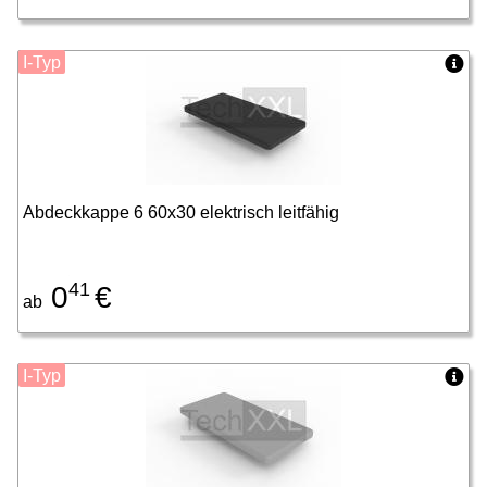
I-Typ
Abdeckkappe 6 60x30 elektrisch leitfähig
41
0
€
ab
I-Typ