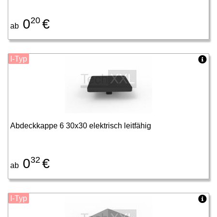
20
0
€
ab
I-Typ
Abdeckkappe 6 30x30 elektrisch leitfähig
32
0
€
ab
I-Typ