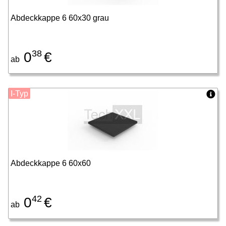
Abdeckkappe 6 60x30 grau
38
0
€
ab
I-Typ
Abdeckkappe 6 60x60
42
0
€
ab