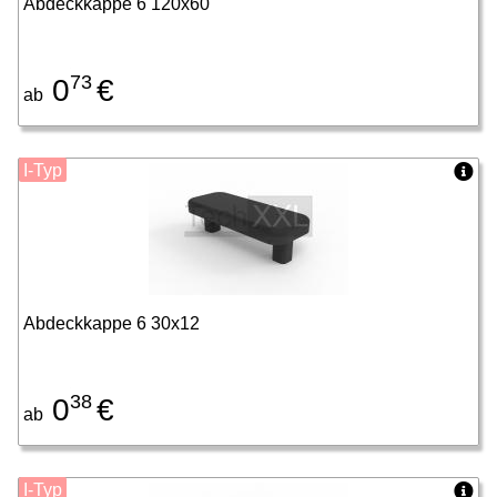
Abdeckkappe 6 120x60
73
0
€
ab
I-Typ
Abdeckkappe 6 30x12
38
0
€
ab
I-Typ