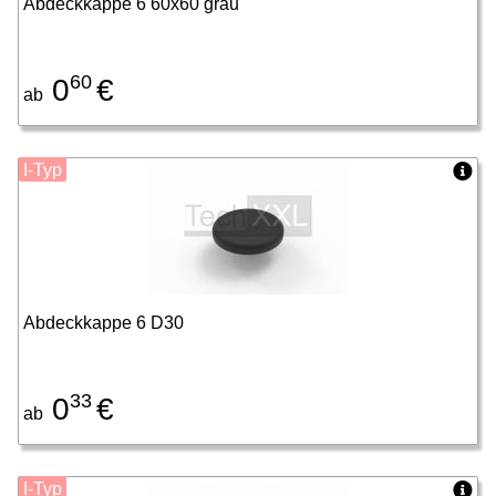
Abdeckkappe 6 60x60 grau
60
0
€
ab
I-Typ
Abdeckkappe 6 D30
33
0
€
ab
I-Typ