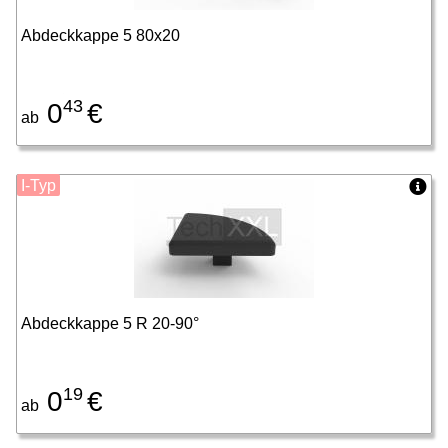
Abdeckkappe 5 80x20
43
0
€
ab
I-Typ
Abdeckkappe 5 R 20-90°
19
0
€
ab