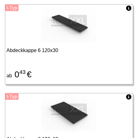
I-Typ
Abdeckkappe 6 120x30
43
0
€
ab
I-Typ