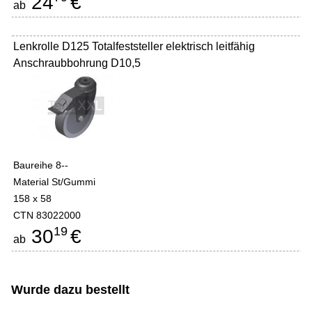
24
€
ab
Lenkrolle D125 Totalfeststeller elektrisch leitfähig
Anschraubbohrung D10,5
Baureihe 8--
Material St/Gummi
158 x 58
CTN 83022000
19
30
€
ab
Wurde dazu bestellt