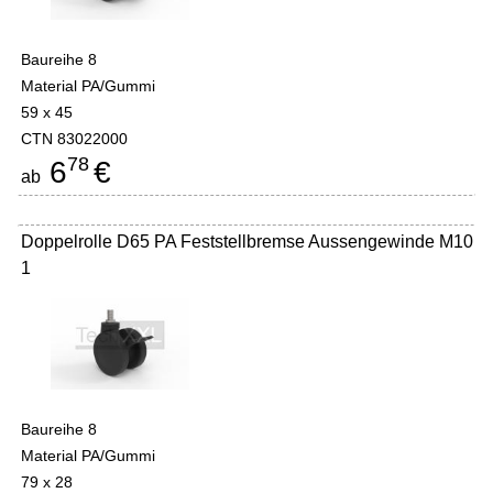
Baureihe 8
Material PA/Gummi
59 x 45
CTN 83022000
78
6
€
ab
Doppelrolle D65 PA Feststellbremse Aussengewinde M10
1
Baureihe 8
Material PA/Gummi
79 x 28