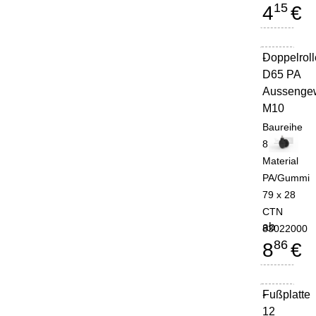
15
4
€
Doppelroll
-
D65 PA
Aussenge
M10
Baureihe
8
Material
PA/Gummi
79 x 28
CTN
ab
83022000
86
8
€
Fußplatte
-
12