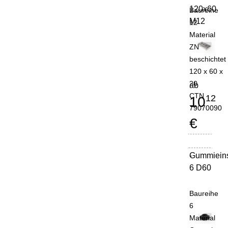
120x60
Baureihe
M12
12
Material
ZN
beschichtet
120 x 60 x
20
ab
CTN
12
10
79070090
€
Gummiein
-
6 D60
Baureihe
6
Material