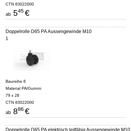
CTN 83022000
45
5
€
ab
Doppelrolle D65 PA Aussengewinde M10
1
Baureihe 8
Material PA/Gummi
79 x 28
CTN 83022000
86
8
€
ab
Doppelrolle D65 PA elektrisch leitfähig Aussengewinde M10