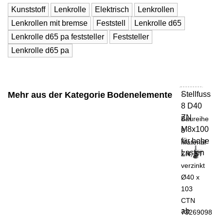
Kunststoff
Lenkrolle
Elektrisch
Lenkrollen
Lenkrollen mit bremse
Feststell
Lenkrolle d65
Lenkrolle d65 pa feststeller
Feststeller
Lenkrolle d65 pa
Mehr aus der Kategorie
Bodenelemente
Stellfuss
-
8 D40
ZN
Baureihe
M8x100
8
für hohe
Material
Lasten
ZN, ST
verzinkt
Ø40 x
103
CTN
ab
73269098