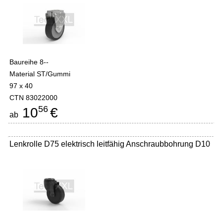
Baureihe 8--
Material ST/Gummi
97 x 40
CTN 83022000
56
10
€
ab
Lenkrolle D75 elektrisch leitfähig Anschraubbohrung D10