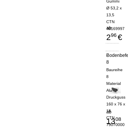
Gummi
Ø 53,2 x
13,5
CTN
ab
40169997
96
2
€
Bodenbefe
-
8
Baureihe
8
Material
Alu
Druckguss
160 x 76 x
18
ab
CTN
08
13
79070000