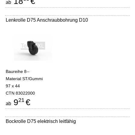
18
€
ab
Lenkrolle D75 Anschraubbohrung D10
Baureihe 8--
Material ST/Gummi
97 x 44
CTN 83022000
21
9
€
ab
Bockrolle D75 elektrisch leitfähig