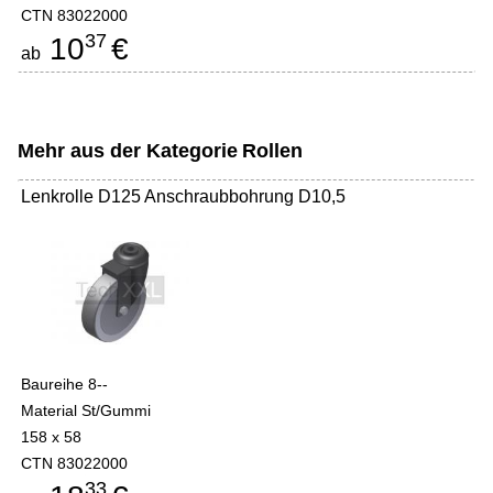
CTN 83022000
37
10
€
ab
Mehr aus der Kategorie
Rollen
Lenkrolle D125 Anschraubbohrung D10,5
Baureihe 8--
Material St/Gummi
158 x 58
CTN 83022000
33