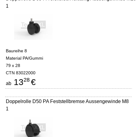
1
Baureihe 8
Material PA/Gummi
79 x 28
CTN 83022000
28
13
€
ab
Doppelrolle D50 PA Feststellbremse Aussengewinde M8
1