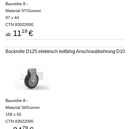
Baureihe 8--
Material ST/Gummi
97 x 44
CTN 83022000
19
11
€
ab
Bockrolle D125 elektrisch leitfähig Anschraubbohrung D10
Baureihe 8--
Material St/Gummi
158 x 55
CTN 83022000
79